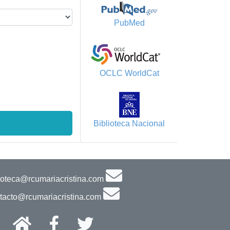
PubMed
OCLC WorldCat
Biblioteca Nacional
ioteca@rcumariacristina.com
tacto@rcumariacristina.com