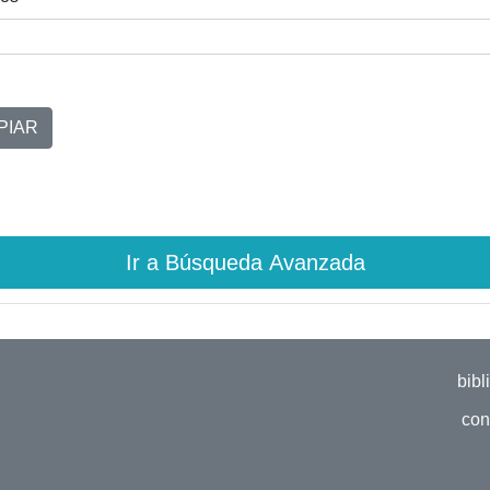
PIAR
Ir a Búsqueda Avanzada
bibl
con