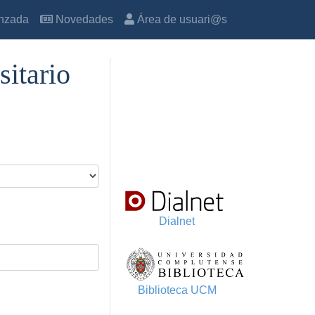
nzada
Novedades
Área de usuari@s
sitario
Dialnet
Biblioteca UCM